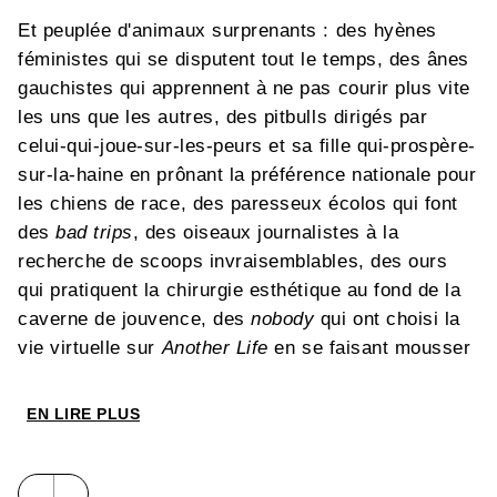
Et peuplée d'animaux surprenants : des hyènes
féministes qui se disputent tout le temps, des ânes
gauchistes qui apprennent à ne pas courir plus vite
les uns que les autres, des pitbulls dirigés par
celui-qui-joue-sur-les-peurs et sa fille qui-prospère-
sur-la-haine en prônant la préférence nationale pour
les chiens de race, des paresseux écolos qui font
des
bad trips
, des oiseaux journalistes à la
recherche de scoops invraisemblables, des ours
qui pratiquent la chirurgie esthétique au fond de la
caverne de jouvence, des
nobody
qui ont choisi la
vie virtuelle sur
Another Life
en se faisant mousser
sur
My Face
, des bonobos qui brandissent leur
charte des droits sexuels au cours d’une
Monkey
EN LIRE PLUS
Pride
, et aussi des femelles qui se recouvrent d’un
voile de feuilles pour qu'on ne discerne rien de leur
pelage.