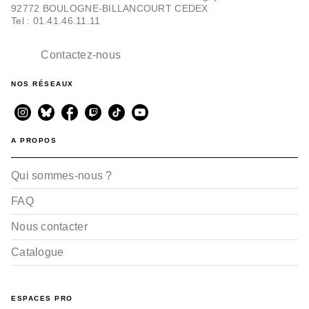
92772 BOULOGNE-BILLANCOURT CEDEX
La BD événement de la fin d'année !
Tel : 01.41.46.11.11
Contactez-nous
NOS RÉSEAUX
A PROPOS
Qui sommes-nous ?
FAQ
Nous contacter
Catalogue
ESPACES PRO