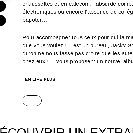
chaussettes et en caleçon ; l’absurde comb
€
électroniques ou encore l’absence de collè
papoter…
Pour accompagner tous ceux pour qui la mais
que vous voulez ! – est un bureau, Jacky G
qu’on ne nous fasse pas croire que les aut
chez eux ! –, vous proposent un nouvel albu
Un petit ouvrage taquin, rempli de gags tou
EN LIRE PLUS
ÉCOUVRIR UN EXTRA