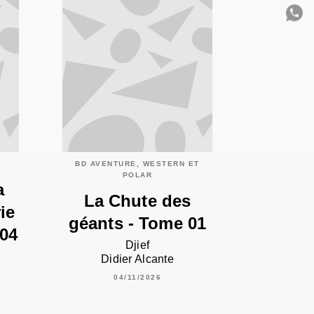
C
BD AVENTURE, WESTERN ET
POLAR
a
La Chute des
ie
géants - Tome 01
 04
Djief
Didier Alcante
04/11/2026