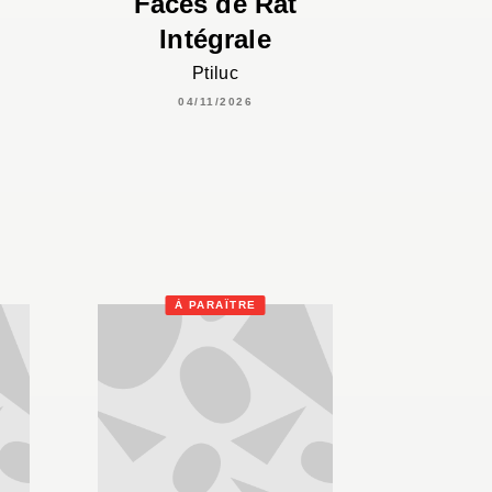
-
Faces de Rat
Intégrale
Ptiluc
04/11/2026
À PARAÎTRE