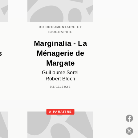
BD DOCUMENTAIRE ET
BIOGRAPHIE
,
Marginalia - La
s
Ménagerie de
Margate
Guillaume Sorel
Robert Bloch
04/11/2026
À PARAÎTRE
P