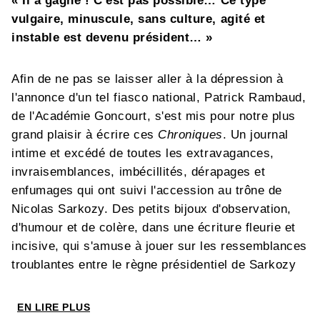
« Il a gagné ! C'est pas possible… Ce type
vulgaire, minuscule, sans culture, agité et
instable est devenu président… »
Afin de ne pas se laisser aller à la dépression à
l'annonce d'un tel fiasco national, Patrick Rambaud,
de l'Académie Goncourt, s'est mis pour notre plus
grand plaisir à écrire ces
Chroniques
. Un journal
intime et excédé de toutes les extravagances,
invraisemblances, imbécillités, dérapages et
enfumages qui ont suivi l'accession au trône de
Nicolas Sarkozy. Des petits bijoux d'observation,
d'humour et de colère, dans une écriture fleurie et
incisive, qui s'amuse à jouer sur les ressemblances
troublantes entre le règne présidentiel de Sarkozy
et celui de l'Empereur Napoléon… Au dessin,
Olivier Grojnowski s'approprie avec malice les
EN LIRE PLUS