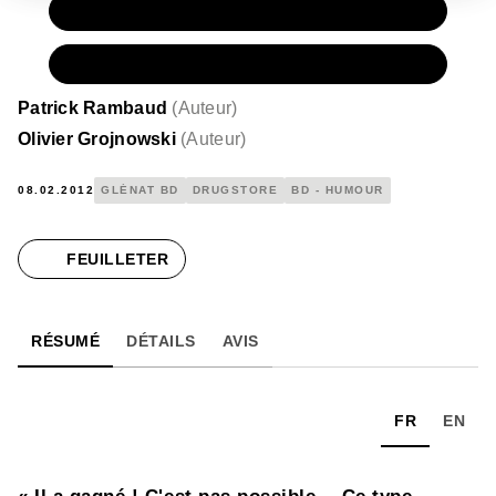
PAPIER
16,50 €
NUMÉRIQUE
9,99 €
Patrick Rambaud
(
Auteur
)
Olivier Grojnowski
(
Auteur
)
08.02.2012
GLÉNAT BD
DRUGSTORE
BD - HUMOUR
FEUILLETER
RÉSUMÉ
DÉTAILS
AVIS
FR
EN