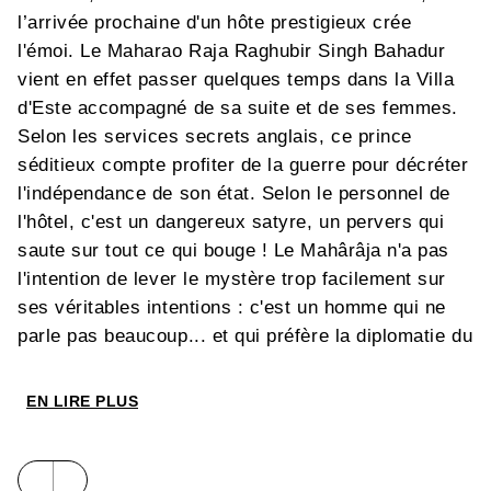
l’arrivée prochaine d'un hôte prestigieux crée
l'émoi. Le Maharao Raja Raghubir Singh Bahadur
vient en effet passer quelques temps dans la Villa
d'Este accompagné de sa suite et de ses femmes.
Selon les services secrets anglais, ce prince
séditieux compte profiter de la guerre pour décréter
l'indépendance de son état. Selon le personnel de
l'hôtel, c'est un dangereux satyre, un pervers qui
saute sur tout ce qui bouge ! Le Mahârâja n'a pas
l'intention de lever le mystère trop facilement sur
ses véritables intentions : c'est un homme qui ne
parle pas beaucoup... et qui préfère la diplomatie du
corps-à-corps, de préférence à l'horizontale ! Est-
ce le contexte de la guerre ou le dépaysement qui
EN LIRE PLUS
stimule ainsi les libidos ? Toujours est-il que
bientôt, les résidents de l'hôtel se mettent à
pratiquer avec une vibrante ardeur les positions du