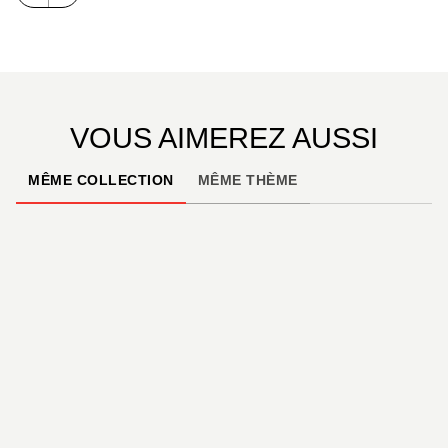
Kâma-Sûtra…
Avec humour et grivoiserie, Labrémure et Artoupan
nous invitent dans ce récit d’espionnage érotique et
sulfureux !
VOUS AIMEREZ AUSSI
MÊME COLLECTION
MÊME THÈME