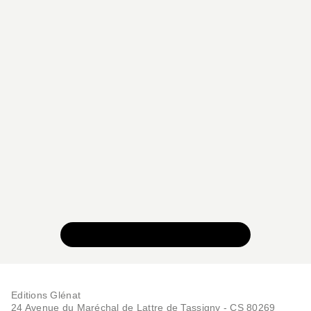
VOIR TOUTE LA COLLECTION
Editions Glénat
24 Avenue du Maréchal de Lattre de Tassigny - CS 80269