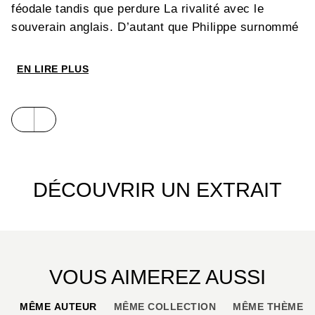
féodale tandis que perdure La rivalité avec le
souverain anglais. D’autant que Philippe surnommé
« Auguste » découvre avec le fils d’Henri II un
er
adversaire de choix : le célèbre Richard I
, héros
EN LIRE PLUS
des Croisades, surnommé « Cœur de Lion ».
Après
Philippe le Bel
et
Saint Louis
, les auteurs
nous font découvrir le destin de l’un des monarques
les plus important et étudiés de l’époque médiévale.
DÉCOUVRIR UN EXTRAIT
VOUS AIMEREZ AUSSI
MÊME AUTEUR
MÊME COLLECTION
MÊME THÈME