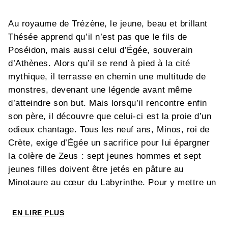
Au royaume de Trézène, le jeune, beau et brillant
Thésée apprend qu’il n’est pas que le fils de
Poséidon, mais aussi celui d’Égée, souverain
d’Athènes. Alors qu’il se rend à pied à la cité
mythique, il terrasse en chemin une multitude de
monstres, devenant une légende avant même
d’atteindre son but. Mais lorsqu’il rencontre enfin
son père, il découvre que celui-ci est la proie d’un
odieux chantage. Tous les neuf ans, Minos, roi de
Crète, exige d’Égée un sacrifice pour lui épargner
la colère de Zeus : sept jeunes hommes et sept
jeunes filles doivent être jetés en pâture au
Minotaure au cœur du Labyrinthe. Pour y mettre un
terme, Thésée est prêt à affronter la redoutable
créature. Son plus grand défi l’attend...
EN LIRE PLUS