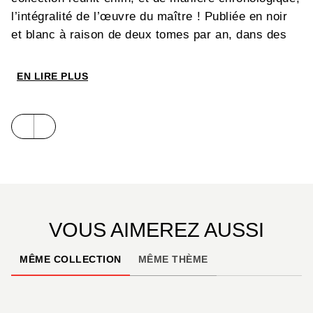
l’intégralité de l’œuvre du maître ! Publiée en noir
et blanc à raison de deux tomes par an, dans des
albums luxueux à l’italienne pour respecter le
format des strips d’origine, cette nouvelle édition
EN LIRE PLUS
est le rendez-vous incontournable des amoureux du
travail de l’auteur, autant que des fans de Mickey
de la première heure !
VOUS AIMEREZ AUSSI
MÊME COLLECTION
MÊME THÈME