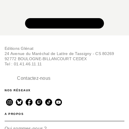
VOIR TOUTE LA COLLECTION
Editions Glénat
24 Avenue du Maréchal de Lattre de Tassigny - CS 80269
92772 BOULOGNE-BILLANCOURT CEDEX
Tel : 01.41.46.11.11
Contactez-nous
NOS RÉSEAUX
A PROPOS
Qui sommes-nous ?