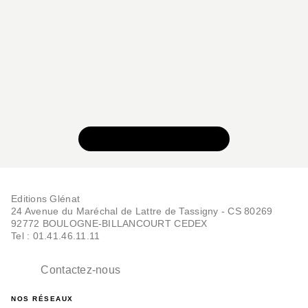
VOIR TOUTE LA SÉRIE
Editions Glénat
24 Avenue du Maréchal de Lattre de Tassigny - CS 80269
92772 BOULOGNE-BILLANCOURT CEDEX
Tel : 01.41.46.11.11
Contactez-nous
NOS RÉSEAUX