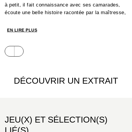
à petit, il fait connaissance avec ses camarades,
écoute une belle histoire racontée par la maîtresse,
se régale à la cantine, s’amuse en cours de
peinture. L’école, ce n’est pas si mal finalement...
EN LIRE PLUS
On y retourne demain ?
DÉCOUVRIR UN EXTRAIT
JEU(X) ET SÉLECTION(S)
LIÉ(S)