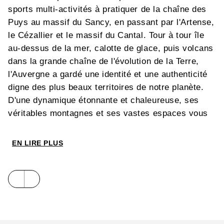
sports multi-activités à pratiquer de la chaîne des
Puys au massif du Sancy, en passant par l'Artense,
le Cézallier et le massif du Cantal. Tour à tour île
au-dessus de la mer, calotte de glace, puis volcans
dans la grande chaîne de l'évolution de la Terre,
l'Auvergne a gardé une identité et une authenticité
digne des plus beaux territoires de notre planète.
D'une dynamique étonnante et chaleureuse, ses
véritables montagnes et ses vastes espaces vous
charmeront par une nature forte, intime et
accueillante.
EN LIRE PLUS
Ce programme est concocté par deux Auvergnats
exerçant leur activité professionnelle au sein de
ces belles montagnes.