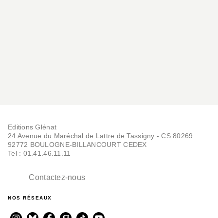
RANDONNÉE
La Réunion -
Randonnées et sentiers
d'aventu…
Vincent Terrisse
03/06/2020
Editions Glénat
24 Avenue du Maréchal de Lattre de Tassigny - CS 80269
92772 BOULOGNE-BILLANCOURT CEDEX
Tel : 01.41.46.11.11
Contactez-nous
RANDONNÉE
NOS RÉSEAUX
Montagnes et volcans
d'Auvergne
Vincent Terrisse