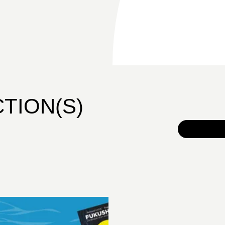
CTION(S)
TOUS 