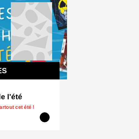
ES
e l'été
rtout cet été !