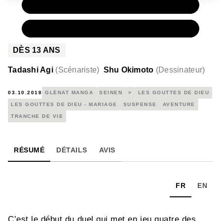
PAPIER
9,50 €
NUMÉRIQUE
5,99 €
DÈS
13
ANS
Tadashi Agi
(
Scénariste
)
Shu Okimoto
(
Dessinateur
)
03.10.2018
GLÉNAT MANGA
SEINEN
>
LES GOUTTES DE DIEU
LES GOUTTES DE DIEU - MARIAGE
SUSPENSE
AVENTURE
TRANCHE DE VIE
RÉSUMÉ
DÉTAILS
AVIS
FR
EN
C’est le début du duel qui met en jeu quatre des