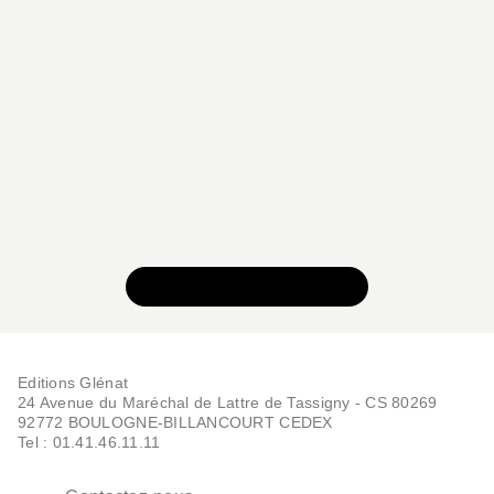
VOIR TOUTE LA SÉRIE
Editions Glénat
24 Avenue du Maréchal de Lattre de Tassigny - CS 80269
92772 BOULOGNE-BILLANCOURT CEDEX
Tel : 01.41.46.11.11