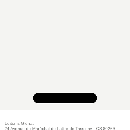
VOIR TOUTE LA SÉRIE
Editions Glénat
24 Avenue du Maréchal de Lattre de Tassigny - CS 80269