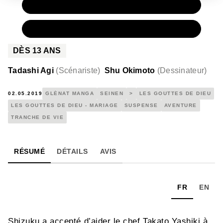
PAPIER
9,50 €
NUMÉRIQUE
5,99 €
DÈS
13
ANS
Tadashi Agi
(
Scénariste
)
Shu Okimoto
(
Dessinateur
)
02.05.2019
GLÉNAT MANGA
SEINEN
>
LES GOUTTES DE DIEU
LES GOUTTES DE DIEU - MARIAGE
SUSPENSE
AVENTURE
TRANCHE DE VIE
RÉSUMÉ
DÉTAILS
AVIS
FR
EN
Shizuku a accepté d’aider le chef Takato Yashiki à