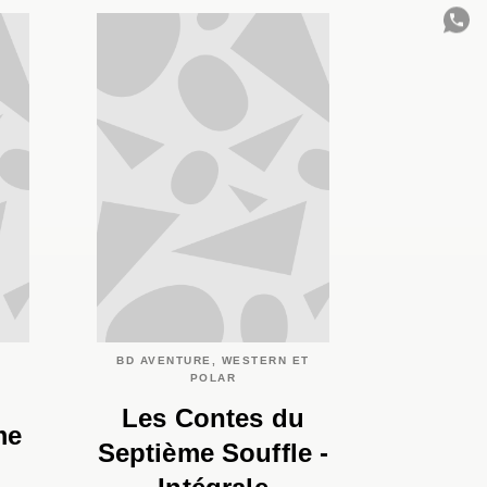
C
BD AVENTURE, WESTERN ET
POLAR
Les Contes du
me
Septième Souffle -