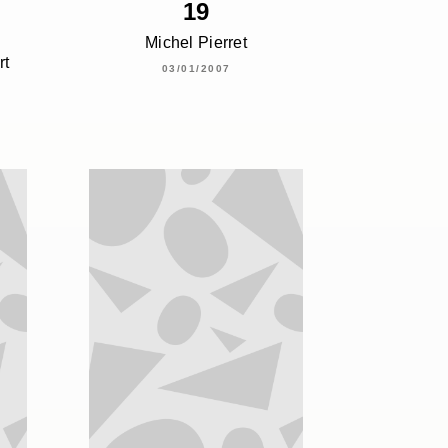
19
Michel Pierret
rt
03/01/2007