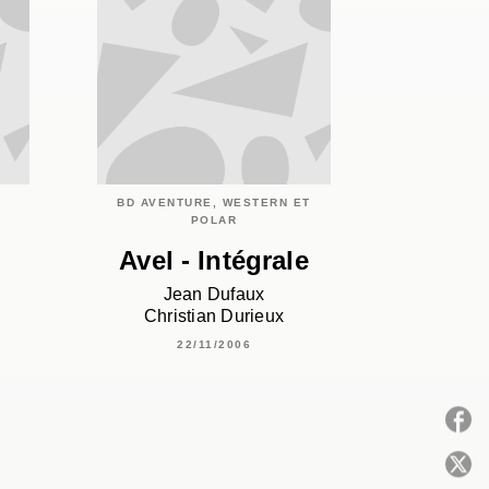
BD AVENTURE, WESTERN ET
POLAR
Avel - Intégrale
Jean Dufaux
Christian Durieux
22/11/2006
P