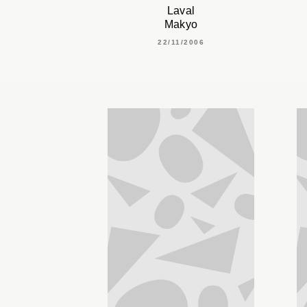
Laval
Makyo
22/11/2006