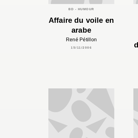
BD - HUMOUR
Affaire du voile en
arabe
René Pétillon
d
15/11/2006