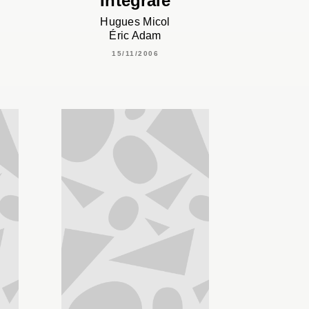
Intégrale
Hugues Micol
Éric Adam
15/11/2006