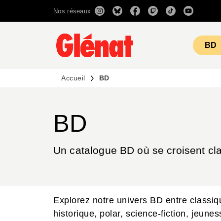
Nos réseaux
MENU
RECHERCHE
CONTENU
BD
Accueil
BD
BD
Un catalogue BD où se croisent cla
Explorez notre univers BD entre classi
historique, polar, science-fiction, jeune