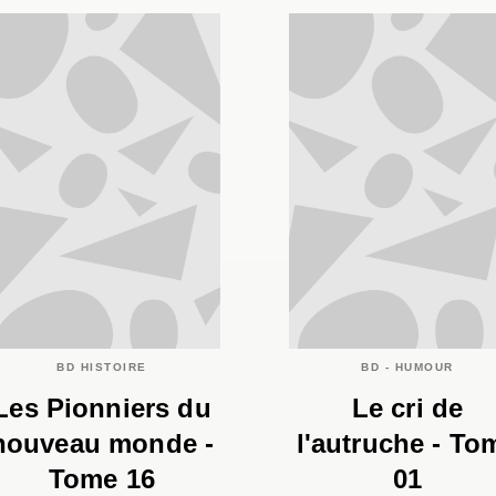
BD HISTOIRE
BD - HUMOUR
Les Pionniers du
Le cri de
nouveau monde -
l'autruche - To
Tome 16
01