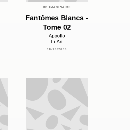
BD IMAGINAIRE
Fantômes Blancs -
Tome 02
Appollo
Li-An
18/10/2006