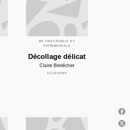
BD TOUT-PUBLIC ET
PATRIMONIALE
Décollage délicat
Claire Bretécher
11/10/2006
P