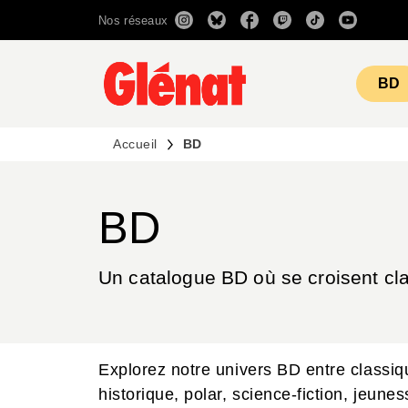
Nos réseaux
MENU
RECHERCHE
CONTENU
BD
Accueil
BD
BD
Un catalogue BD où se croisent cla
Explorez notre univers BD entre classi
historique, polar, science-fiction, jeune