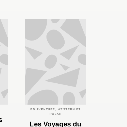
BD AVENTURE, WESTERN ET
POLAR
s
Les Voyages du