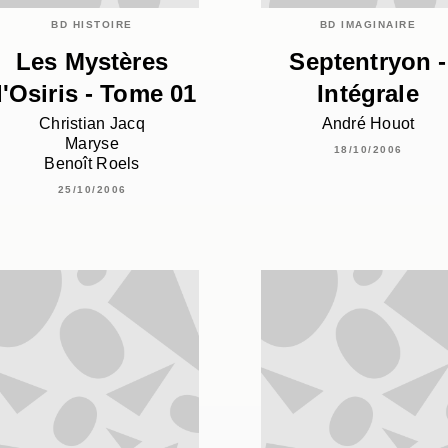
BD HISTOIRE
BD IMAGINAIRE
Les Mystères
Septentryon -
'Osiris - Tome 01
Intégrale
Christian Jacq
André Houot
Maryse
18/10/2006
Benoît Roels
25/10/2006