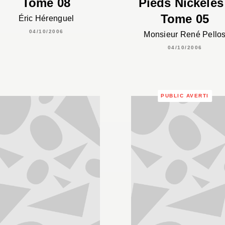
Tome 08
Pieds Nickelés
Tome 05
Éric Hérenguel
04/10/2006
Monsieur René Pello
04/10/2006
PUBLIC AVERTI