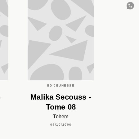
C
BD JEUNESSE
e
Malika Secouss -
Tome 08
Tehem
04/10/2006