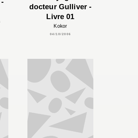
 -
docteur Gulliver -
Livre 01
s
Kokor
04/10/2006