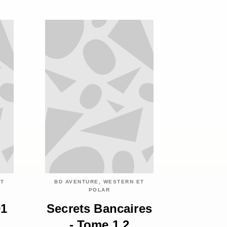
ET
BD AVENTURE, WESTERN ET
POLAR
01
Secrets Bancaires
- Tome 1.2