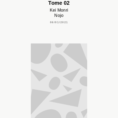
Tome 02
Kei Monri
Nojo
06/01/2021