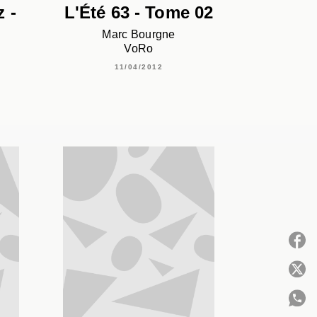
z -
L'Été 63 - Tome 02
Marc Bourgne
VoRo
11/04/2012
P