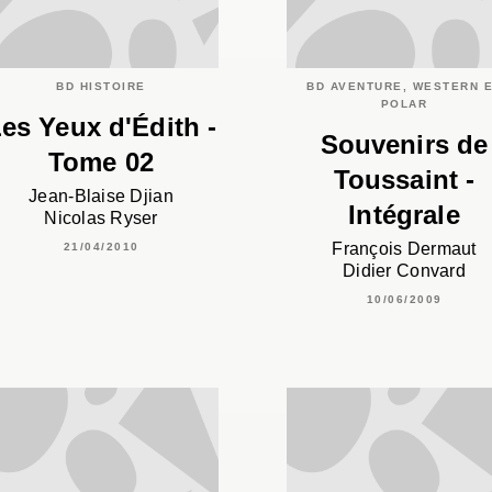
BD HISTOIRE
BD AVENTURE, WESTERN 
POLAR
es Yeux d'Édith -
Souvenirs de
Tome 02
Toussaint -
Jean-Blaise Djian
Intégrale
Nicolas Ryser
François Dermaut
21/04/2010
Didier Convard
10/06/2009