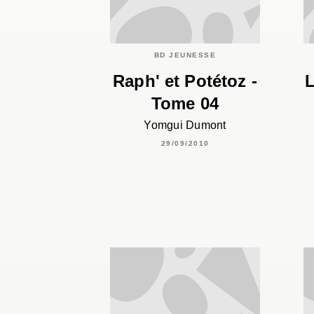
BD JEUNESSE
Raph' et Potétoz -
L
Tome 04
Yomgui Dumont
29/09/2010