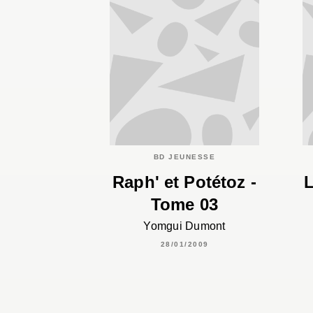
BD JEUNESSE
Raph' et Potétoz -
L
Tome 03
Yomgui Dumont
28/01/2009