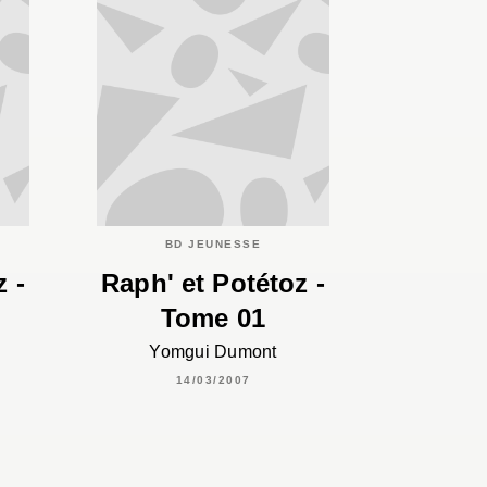
BD JEUNESSE
z -
Raph' et Potétoz -
Tome 01
Yomgui Dumont
14/03/2007