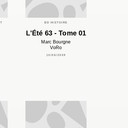
C
ET
BD HISTOIRE
L'Été 63 - Tome 01
Marc Bourgne
VoRo
10/06/2009