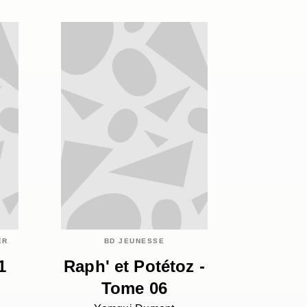
ER
BD JEUNESSE
1
Raph' et Potétoz -
Tome 06