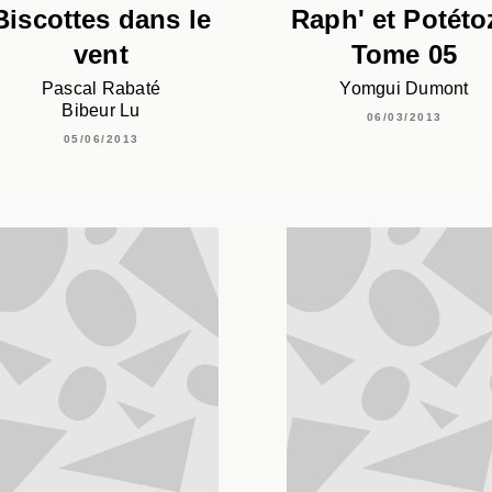
Biscottes dans le
Raph' et Potéto
vent
Tome 05
Pascal Rabaté
Yomgui Dumont
Bibeur Lu
06/03/2013
05/06/2013