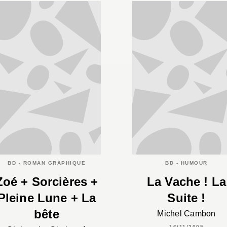
BD - ROMAN GRAPHIQUE
BD - HUMOUR
Zoé + Sorcières +
La Vache ! La
Pleine Lune + La
Suite !
bête
Michel Cambon
16/11/2005