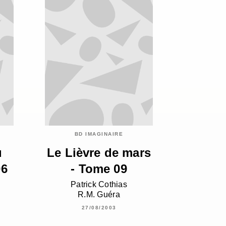
BD IMAGINAIRE
u
Le Lièvre de mars
06
- Tome 09
Patrick Cothias
R.M. Guéra
27/08/2003