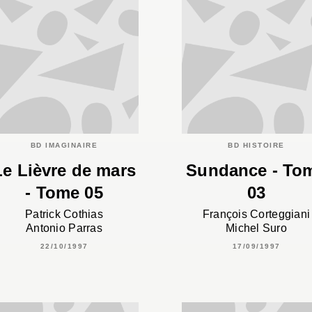
BD IMAGINAIRE
BD HISTOIRE
Le Lièvre de mars
Sundance - To
- Tome 05
03
Patrick Cothias
François Corteggiani
Antonio Parras
Michel Suro
22/10/1997
17/09/1997