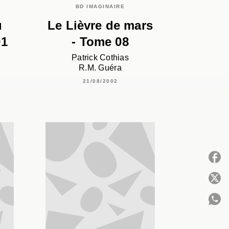
BD IMAGINAIRE
u
Le Lièvre de mars
01
- Tome 08
Patrick Cothias
R.M. Guéra
21/08/2002
P
C