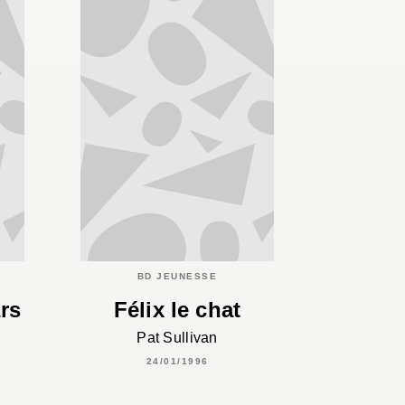
BD JEUNESSE
rs
Félix le chat
Pat Sullivan
24/01/1996