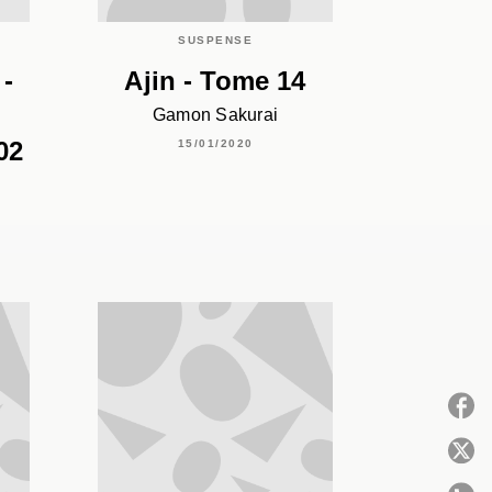
SUSPENSE
 -
Ajin - Tome 14
Gamon Sakurai
02
15/01/2020
P