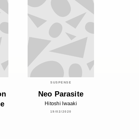
SUSPENSE
on
Neo Parasite
me
Hitoshi Iwaaki
19/02/2020