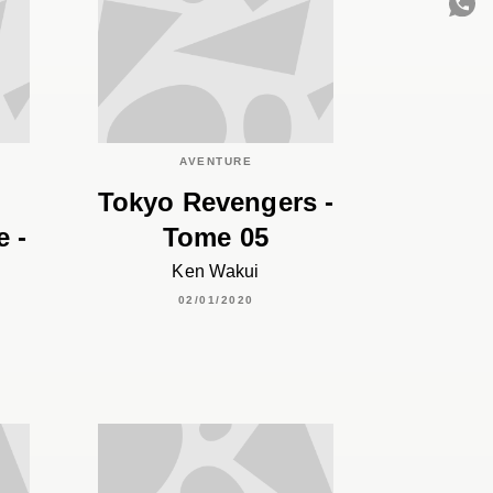
C
AVENTURE
Tokyo Revengers -
e -
Tome 05
Ken Wakui
02/01/2020