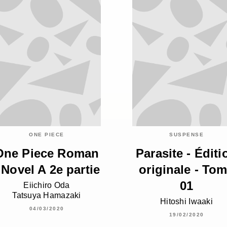
ONE PIECE
SUSPENSE
One Piece Roman
Parasite - Éditi
 Novel A 2e partie
originale - To
01
Eiichiro Oda
Tatsuya Hamazaki
Hitoshi Iwaaki
04/03/2020
19/02/2020