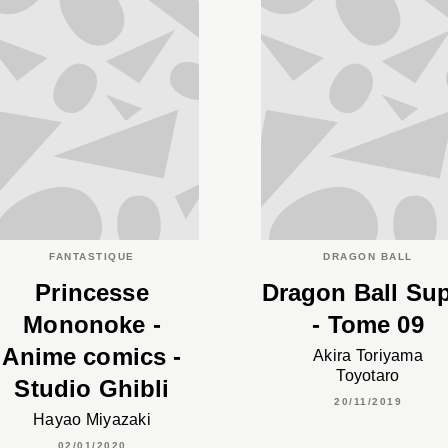
FANTASTIQUE
DRAGON BALL
Princesse
Dragon Ball Su
Mononoke -
- Tome 09
Anime comics -
Akira Toriyama
Toyotaro
Studio Ghibli
20/11/2019
Hayao Miyazaki
02/01/2020