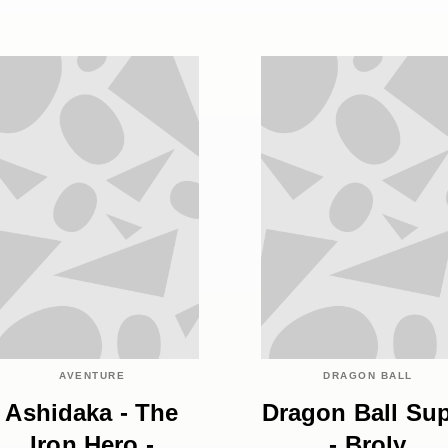
AVENTURE
DRAGON BALL
Ashidaka - The
Dragon Ball Su
Iron Hero -
- Broly