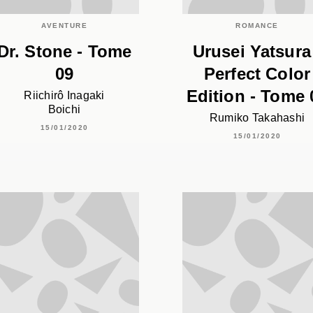
AVENTURE
ROMANCE
Dr. Stone - Tome
Urusei Yatsura
09
Perfect Color
Edition - Tome 
Riichirô Inagaki
Boichi
Rumiko Takahashi
15/01/2020
15/01/2020