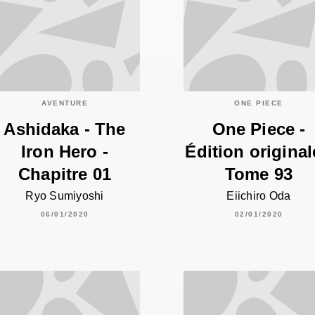
AVENTURE
ONE PIECE
Ashidaka - The
One Piece -
Iron Hero -
Édition original
Chapitre 01
Tome 93
Ryo Sumiyoshi
Eiichiro Oda
06/01/2020
02/01/2020