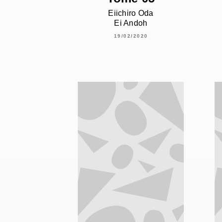
Eiichiro Oda
Ei Andoh
19/02/2020