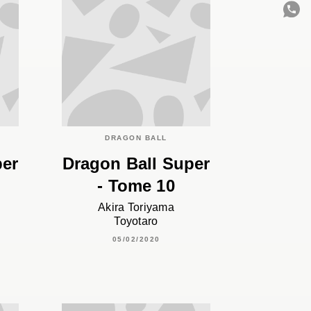
C
DRAGON BALL
per
Dragon Ball Super
- Tome 10
Akira Toriyama
Toyotaro
05/02/2020