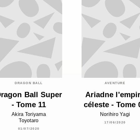
DRAGON BALL
AVENTURE
ragon Ball Super
Ariadne l'empi
- Tome 11
céleste - Tome 
Akira Toriyama
Norihiro Yagi
Toyotaro
17/06/2020
01/07/2020