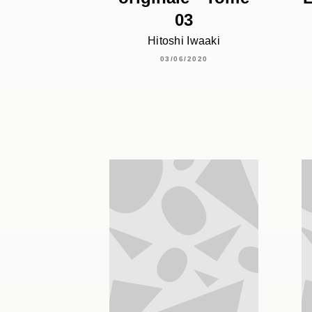
03
Hitoshi Iwaaki
03/06/2020