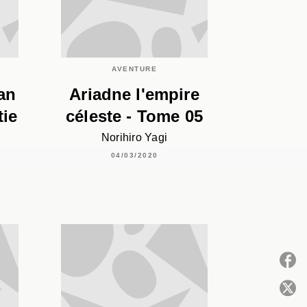
AVENTURE
an
Ariadne l'empire
tie
céleste - Tome 05
Norihiro Yagi
04/03/2020
P