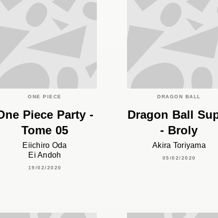
ONE PIECE
DRAGON BALL
One Piece Party -
Dragon Ball Su
Tome 05
- Broly
Eiichiro Oda
Akira Toriyama
Ei Andoh
05/02/2020
19/02/2020