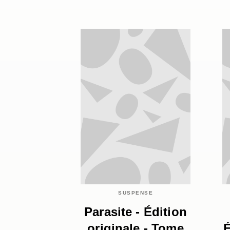
SUSPENSE
Parasite - Édition
originale - Tome
É