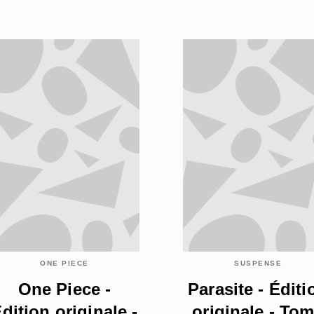
ONE PIECE
SUSPENSE
One Piece -
Parasite - Éditi
dition originale -
originale - To