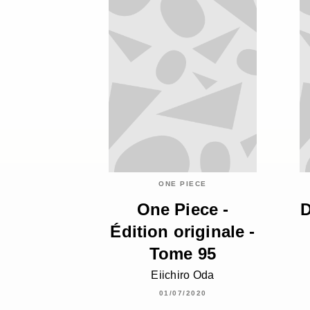
ONE PIECE
One Piece -
D
Édition originale -
Tome 95
Eiichiro Oda
01/07/2020