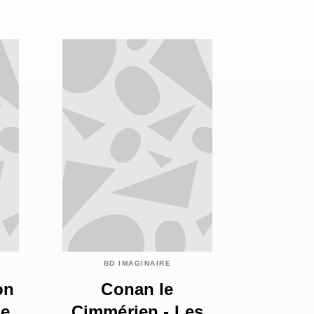
BD IMAGINAIRE
on
Conan le
me
Cimmérien - Les