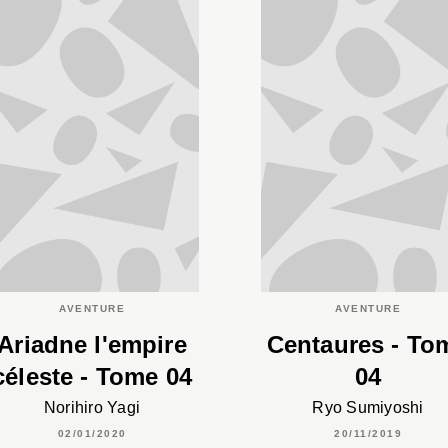
AVENTURE
AVENTURE
Ariadne l'empire
Centaures - To
céleste - Tome 04
04
Norihiro Yagi
Ryo Sumiyoshi
02/01/2020
20/11/2019