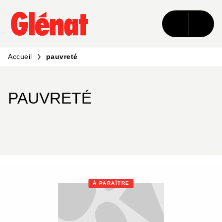
MENU
RECHERCHE
CONTENU
PIED DE PAGE
Accueil
pauvreté
PAUVRETÉ
À PARAÎTRE