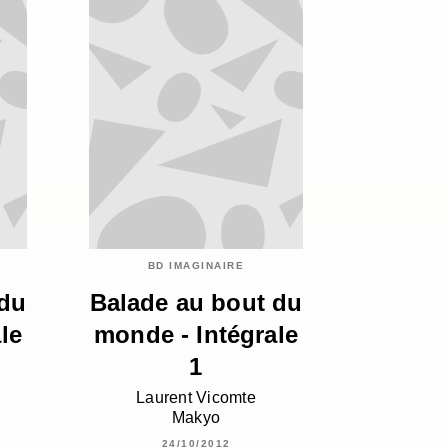
BD IMAGINAIRE
 du
Balade au bout du
le
monde - Intégrale
1
Laurent Vicomte
Makyo
24/10/2012