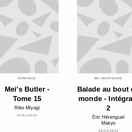
ROMANCE
BD IMAGINAIRE
Mei's Butler -
Balade au bout
Tome 15
monde - Intégra
2
Riko Miyagi
03/01/2013
Éric Hérenguel
Makyo
24/10/2012