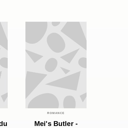
ROMANCE
 du
Mei's Butler -