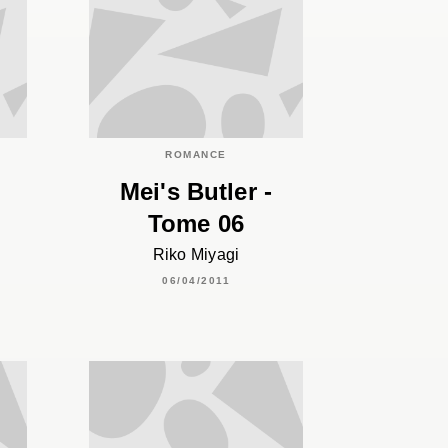
C
ROMANCE
Mei's Butler -
Tome 06
Riko Miyagi
06/04/2011