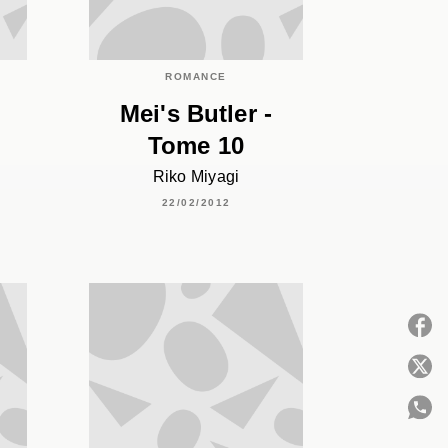
ROMANCE
Mei's Butler -
Tome 10
Riko Miyagi
22/02/2012
P