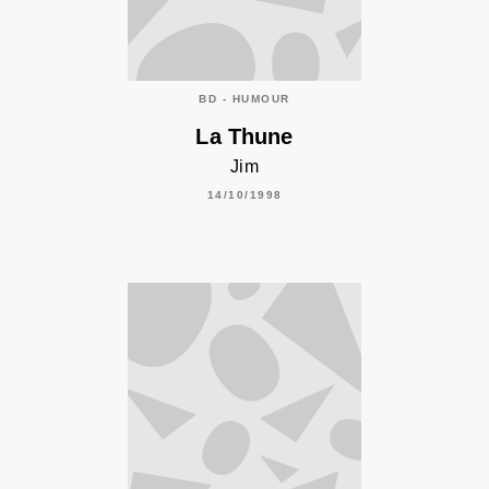
BD - HUMOUR
La Thune
Jim
14/10/1998