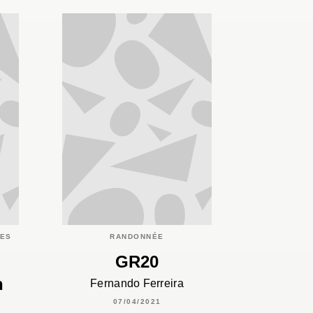
IES
RANDONNÉE
s
GR20
n
Fernando Ferreira
07/04/2021