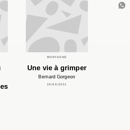
C
MONTAGNE
u
Une vie à grimper
Bernard Gorgeon
ées
28/04/2021