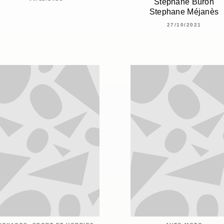
Stéphane Buron
Stephane Méjanès
27/10/2021