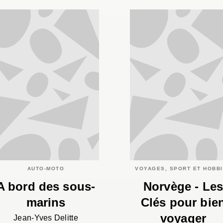
AUTO-MOTO
VOYAGES, SPORT ET HOBB
A bord des sous-
Norvège - Le
marins
Clés pour bie
voyager
Jean-Yves Delitte