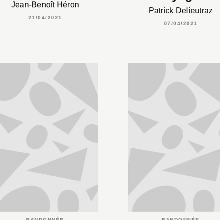
Jean-Benoît Héron
Patrick Delieutraz
21/04/2021
07/04/2021
RANDONNÉE
RANDONNÉE