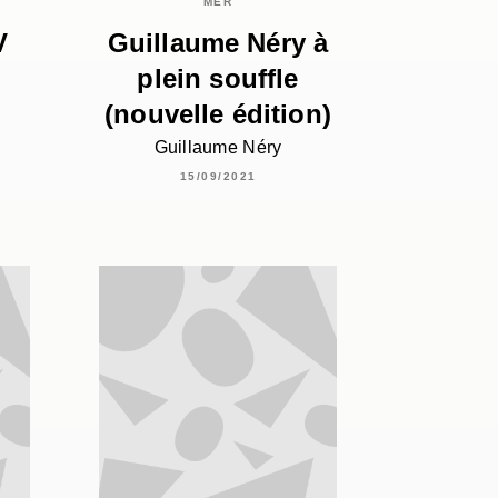
MER
V
Guillaume Néry à
plein souffle
(nouvelle édition)
Guillaume Néry
15/09/2021