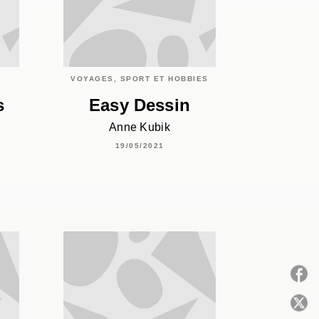
VOYAGES, SPORT ET HOBBIES
s
Easy Dessin
Anne Kubik
19/05/2021
P