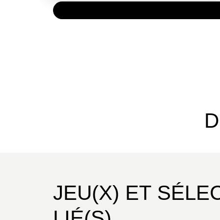
PAPIER
17,00 
D
JEU(X) ET SÉLE
LIÉ(S)