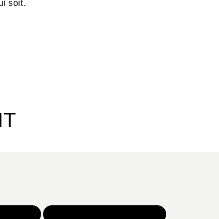
i soit.
IT
NOS JEUX
TOUTES NOS SÉLECTIONS