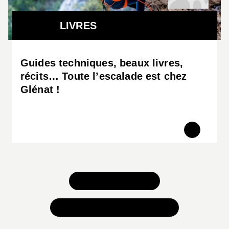
extérieur
, tous les terrains et toutes les situations
sont abordés et personne n’a été oublié, des
LIVRES
« pitchouns » aux adultes !
Guides techniques, beaux livres,
récits… Toute l’escalade est chez
Glénat !
TOUS NOS JEUX
TOUTES NOS SÉLECTIONS