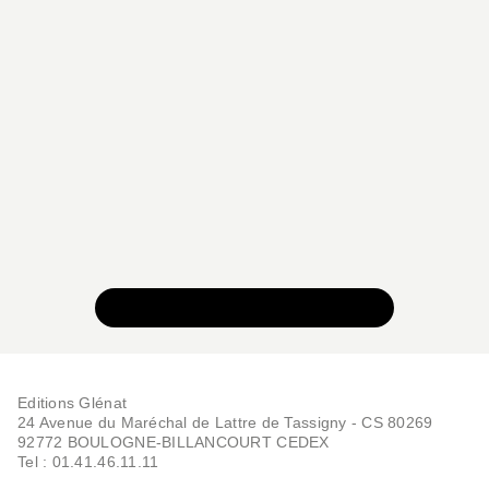
VOIR TOUTE LA COLLECTION
Editions Glénat
24 Avenue du Maréchal de Lattre de Tassigny - CS 80269
92772 BOULOGNE-BILLANCOURT CEDEX
Tel : 01.41.46.11.11