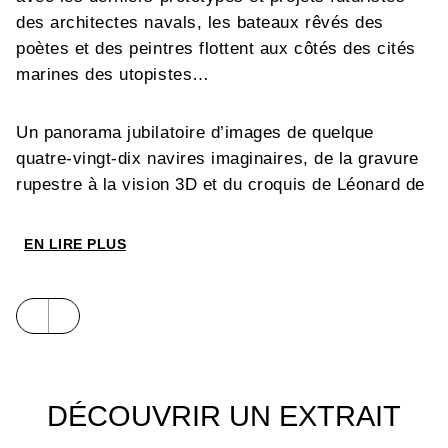
des architectes navals, les bateaux rêvés des
poètes et des peintres flottent aux côtés des cités
marines des utopistes…
Un panorama jubilatoire d’images de quelque
quatre-vingt-dix navires imaginaires, de la gravure
rupestre à la vision 3D et du croquis de Léonard de
Vinci au manga. On verra qu’au-delà de la beauté
et de la diversité des représentations, ces navires
EN LIRE PLUS
imaginaires composent à petites touches un tableau
original de l’histoire nautique et de la culture
maritime. Une collection unique – et elle-même
imaginaire – qui célèbre le pouvoir de l’imagination
sur toutes les mers du monde, depuis toujours, et
pour longtemps...
DÉCOUVRIR UN EXTRAIT