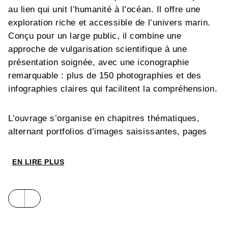
au lien qui unit l’humanité à l’océan. Il offre une
exploration riche et accessible de l’univers marin.
Conçu pour un large public, il combine une
approche de vulgarisation scientifique à une
présentation soignée, avec une iconographie
remarquable : plus de 150 photographies et des
infographies claires qui facilitent la compréhension.
L’ouvrage s’organise en chapitres thématiques,
alternant portfolios d’images saisissantes, pages
explicatives riches en données et entretiens
captivants. Ces entretiens donnent la parole à des
EN LIRE PLUS
experts et passionnés : soigneurs, experts et
médiateurs, qui partagent leurs connaissances sur
des sujets variés comme la gestion durable de la
pêche, les stratégies de préservation des récifs
coralliens, le rôle des aquariums dans l’éducation