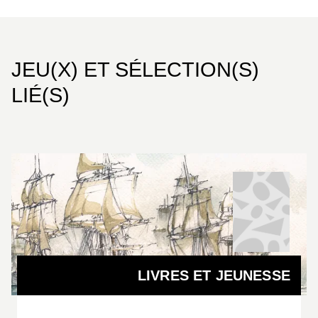
ou encore des focus sur des espèces
emblématiques telles que les manchots et les
requins.
JEU(X) ET SÉLECTION(S)
LIÉ(S)
Au fil des pages, le lecteur découvre la biodiversité
marine, le rôle des océans sur le climat et dans
l’équilibre de notre planète. Le ton se veut à la fois
inspirant et éducatif pour sensibiliser et inciter à
l’action. Ce beau livre est une invitation à rêver, à
comprendre et à s’engager pour protéger ce
patrimoine universel.
LIVRES ET JEUNESSE