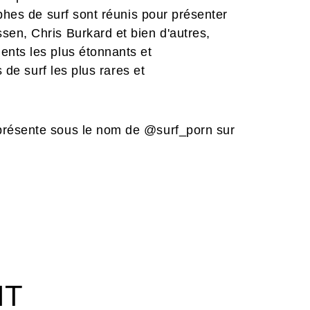
phes de surf sont réunis pour présenter
en, Chris Burkard et bien d'autres,
ts les plus étonnants et
 de surf les plus rares et
présente sous le nom de @surf_porn sur
e invitent à embarquer pour un voyage
 cœur des vagues sauvages et
IT