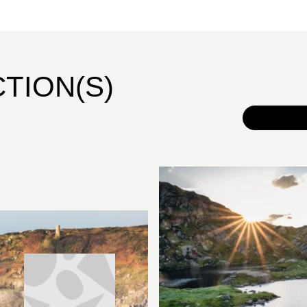
CTION(S)
TOUS 