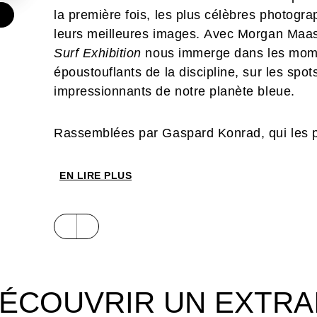
la première fois, les plus célèbres photogra
€
leurs meilleures images. Avec Morgan Maass
Surf Exhibition
nous immerge dans les momen
époustouflants de la discipline, sur les spots
impressionnants de notre planète bleue.
Rassemblées par Gaspard Konrad, qui les 
Instagram, les photographies de cet ouvrag
fascinant dans le sillage des planches, au
EN LIRE PLUS
indomptables du monde entier.
ÉCOUVRIR UN EXTRA