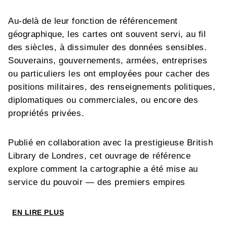
Au-delà de leur fonction de référencement
géographique, les cartes ont souvent servi, au fil
des siècles, à dissimuler des données sensibles.
Souverains, gouvernements, armées, entreprises
ou particuliers les ont employées pour cacher des
positions militaires, des renseignements politiques,
diplomatiques ou commerciales, ou encore des
propriétés privées.
Publié en collaboration avec la prestigieuse British
Library de Londres, cet ouvrage de référence
explore comment la cartographie a été mise au
service du pouvoir — des premiers empires
européens jusqu’aux États modernes — avant de
s’intéresser à la manière dont le secret s’est infiltré
EN LIRE PLUS
dans les sphères sociale et privée. Au fil des