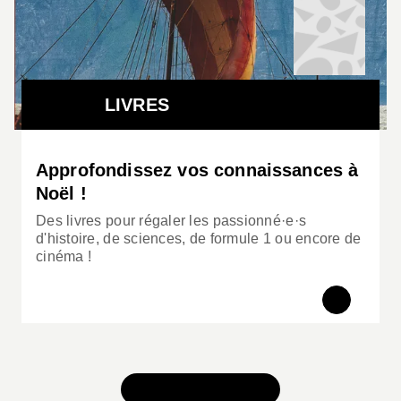
Russell révélant pour la première fois en 1797 la
face cachée de la Lune.
Le livre ne manque pas d’interroger l’impact des
LIVRES
technologies modernes dans la diffusion des
informations, du GPS aux réseaux sociaux.
Aujourd’hui, est-il plus facile ou plus difficile de
Approfondissez vos connaissances à
garder le secret ?
Noël !
Des livres pour régaler les passionné·e·s
d'histoire, de sciences, de formule 1 ou encore de
cinéma !
TOUS NOS JEUX