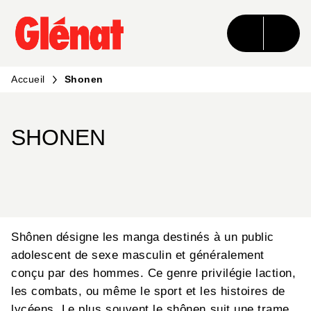
MENU
RECHERCHE
CONTENU
PIED DE PAGE
Accueil
Shonen
SHONEN
Shônen désigne les manga destinés à un public
adolescent de sexe masculin et généralement
conçu par des hommes. Ce genre privilégie laction,
les combats, ou même le sport et les histoires de
lycéens. Le plus souvent le shônen suit une trame