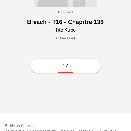
BLEACH
Bleach - T16 - Chapitre 136
Tite Kubo
14/11/2022
57
Editions Glénat
24 Avenue du Maréchal de Lattre de Tassigny - CS 80269