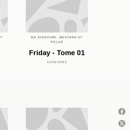
ET
BD AVENTURE, WESTERN ET
POLAR
Friday - Tome 01
11/01/2023
P