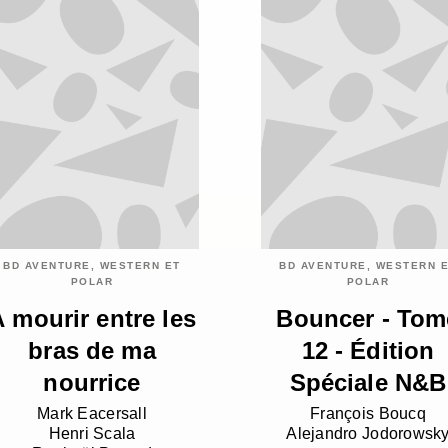
BD AVENTURE, WESTERN ET
BD AVENTURE, WESTERN 
POLAR
POLAR
 mourir entre les
Bouncer - Tom
bras de ma
12 - Édition
nourrice
Spéciale N&B
Mark Eacersall
François Boucq
Henri Scala
Alejandro Jodorowsk