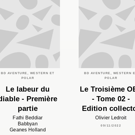
BD AVENTURE, WESTERN ET
BD AVENTURE, WESTERN 
POLAR
POLAR
Le labeur du
Le Troisième OE
diable - Première
- Tome 02 -
partie
Edition collect
Fathi Beddiar
Olivier Ledroit
Babbyan
09/11/2022
Geanes Holland