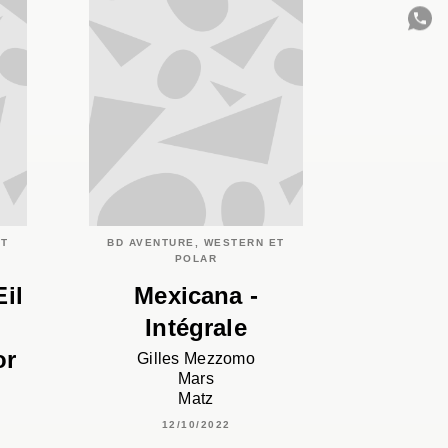
C
ET
BD AVENTURE, WESTERN ET
POLAR
il
Mexicana -
Intégrale
or
Gilles Mezzomo
Mars
Matz
12/10/2022