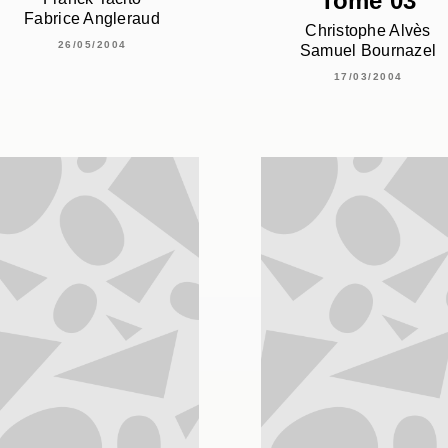
Tome 03
Fabrice Angleraud
Christophe Alvès
26/05/2004
Samuel Bournazel
17/03/2004