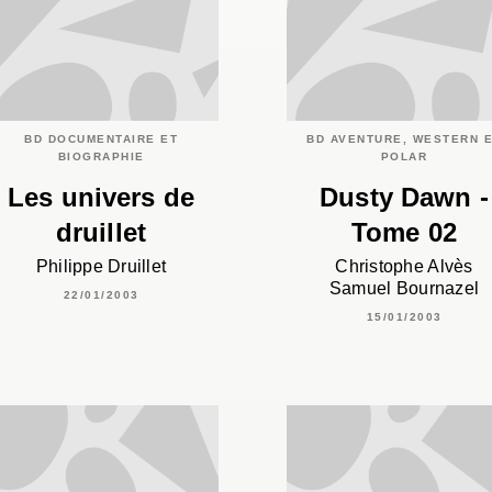
BD DOCUMENTAIRE ET
BD AVENTURE, WESTERN 
BIOGRAPHIE
POLAR
Les univers de
Dusty Dawn -
druillet
Tome 02
Philippe Druillet
Christophe Alvès
Samuel Bournazel
22/01/2003
15/01/2003