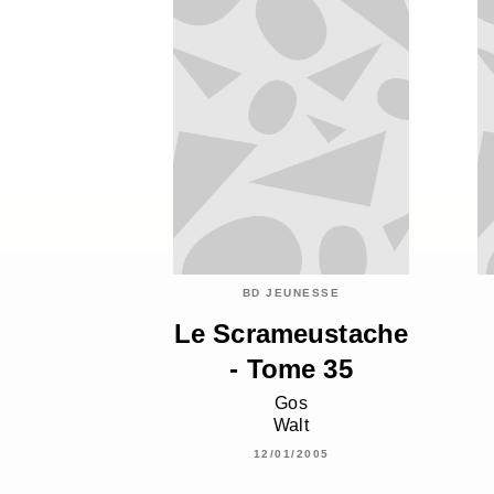
BD JEUNESSE
Le Scrameustache
- Tome 35
Gos
Walt
12/01/2005