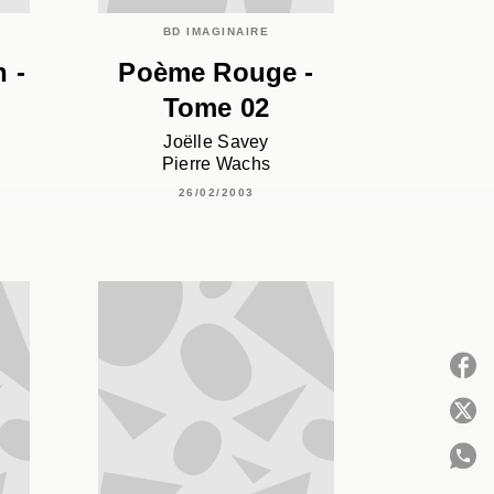
BD IMAGINAIRE
 -
Poème Rouge -
Tome 02
Joëlle Savey
Pierre Wachs
26/02/2003
P