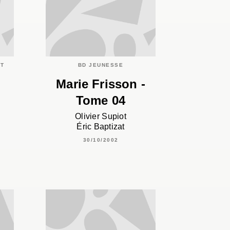
C
ET
BD JEUNESSE
Marie Frisson -
Tome 04
Olivier Supiot
Éric Baptizat
30/10/2002