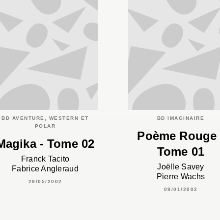
BD AVENTURE, WESTERN ET
BD IMAGINAIRE
POLAR
Poème Rouge 
Magika - Tome 02
Tome 01
Franck Tacito
Joëlle Savey
Fabrice Angleraud
Pierre Wachs
29/05/2002
09/01/2002