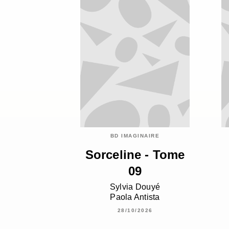
BD IMAGINAIRE
Sorceline - Tome
09
Sylvia Douyé
Paola Antista
28/10/2026