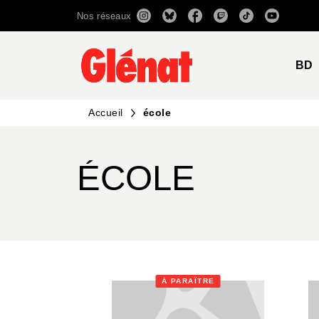
Nos réseaux
MENU
RECHERCHE
CONTENU
BD
Accueil
école
ÉCOLE
À PARAÎTRE