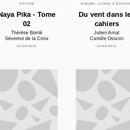
FICTION
ALBUMS, LIVRES À ÉCOUT
Naya Pika - Tome
Du vent dans l
02
cahiers
Thérèse Bonté
Julien Arnal
Séverine de la Croix
Camille Osscini
23/10/2024
12/06/2024