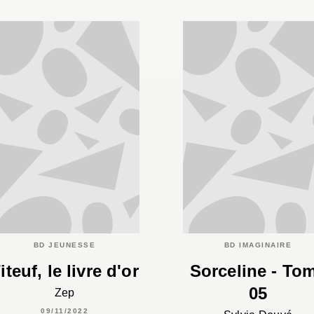
BD JEUNESSE
BD IMAGINAIRE
iteuf, le livre d'or
Sorceline - To
05
Zep
09/11/2022