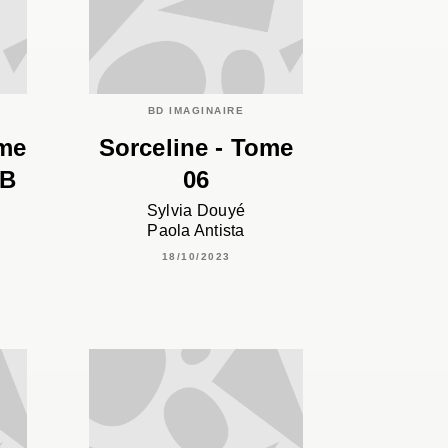
C
BD IMAGINAIRE
ome
Sorceline - Tome
&B
06
Sylvia Douyé
Paola Antista
18/10/2023