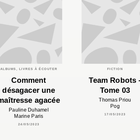
ALBUMS, LIVRES À ÉCOUTER
FICTION
Comment
Team Robots 
désagacer une
Tome 03
maîtresse agacée
Thomas Priou
Pog
Pauline Duhamel
17/05/2023
Marine Paris
24/05/2023