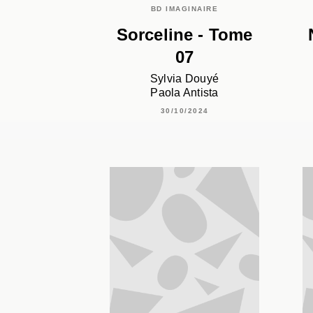
BD IMAGINAIRE
Sorceline - Tome
07
Sylvia Douyé
Paola Antista
30/10/2024