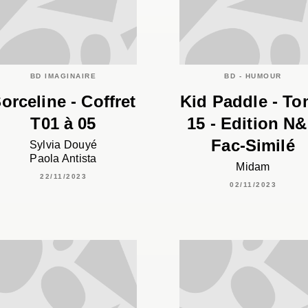
BD IMAGINAIRE
BD - HUMOUR
orceline - Coffret
Kid Paddle - T
T01 à 05
15 - Edition N
Fac-Similé
Sylvia Douyé
Paola Antista
Midam
22/11/2023
02/11/2023