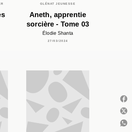
ER
GLÉNAT JEUNESSE
es
Aneth, apprentie
sorcière - Tome 03
Élodie Shanta
27/03/2024
P