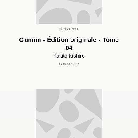
SUSPENSE
Gunnm - Édition originale - Tome
04
Yukito Kishiro
17/05/2017