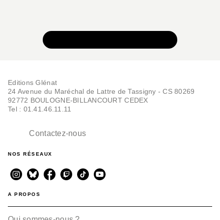
VOIR TOUTE LA COLLECTION
Editions Glénat
24 Avenue du Maréchal de Lattre de Tassigny - CS 80269
92772 BOULOGNE-BILLANCOURT CEDEX
Tel : 01.41.46.11.11
Contactez-nous
NOS RÉSEAUX
A PROPOS
Qui sommes-nous ?