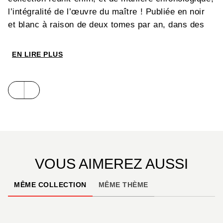
l’intégralité de l’œuvre du maître ! Publiée en noir
et blanc à raison de deux tomes par an, dans des
albums luxueux à l’italienne pour respecter le
format des strips d’origine, cette nouvelle édition
EN LIRE PLUS
deviendra à n’en pas douter le rendez-vous
incontournable des amoureux du travail de l’auteur,
autant que des fans de Mickey de la première heure
!
VOUS AIMEREZ AUSSI
MÊME COLLECTION
MÊME THÈME