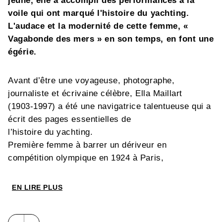
jeune, elle a accompli des performances à la
voile qui ont marqué l'histoire du yachting.
L'audace et la modernité de cette femme, «
Vagabonde des mers » en son temps, en font une
égérie.
Avant d’être une voyageuse, photographe,
journaliste et écrivaine célèbre, Ella Maillart
(1903-1997) a été une navigatrice talentueuse qui a
écrit des pages essentielles de
l’histoire du yachting.
Première femme à barrer un dériveur en
compétition olympique en 1924 à Paris,
cette régatière hors pair a fait ses armes en 6,50 m
sur le Léman. Puis elle a navigué en
EN LIRE PLUS
Méditerranée à bord de Perlette, Bonita et Atalante
avec Hermine de Saussure, Marthe