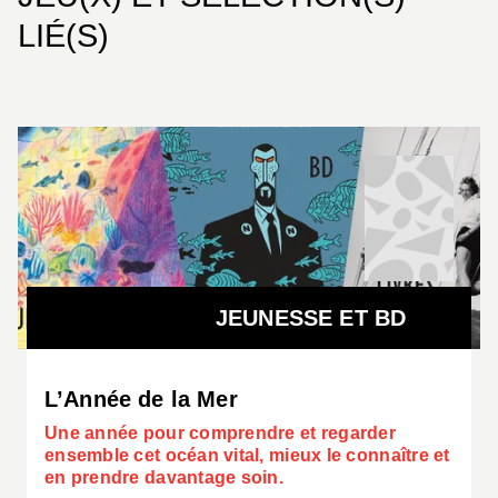
avec les éléments.
LIÉ(S)
Ce livre est réalisé en collaboration avec Photo
Élysée, Musée cantonal pour la photographie à
Lausanne, la Bibliothèque de Genève,
l’association Les Amis d’Ella Maillart, et le Musée
Bolle de Morges.
JEUNESSE ET BD
L’Année de la Mer
Une année pour comprendre et regarder
ensemble cet océan vital, mieux le connaître et
en prendre davantage soin.