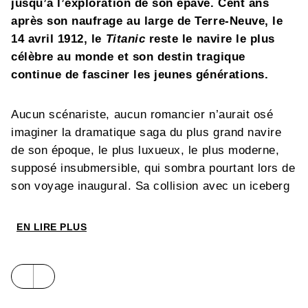
jusqu’à l’exploration de son épave. Cent ans
après son naufrage au large de Terre-Neuve, le
14 avril 1912, le
Titanic
reste le navire le plus
célèbre au monde et son destin tragique
continue de fasciner les jeunes générations.
Aucun scénariste, aucun romancier n’aurait osé
imaginer la dramatique saga du
plus grand navire
de son époque, le plus luxueux, le plus moderne,
supposé insubmersible, qui sombra pourtant lors de
son voyage inaugural. Sa collision avec un iceberg
dans l’Atlantique nord fit près de 1500 victimes.
EN LIRE PLUS
Depuis 1997, lorsqu’on évoque le
Titanic
, chacun a
en tête les images de Kate Winslet et Leonardo
DiCaprio à l’étrave du bateau, mais le film le plus
vu de tous les temps n’aurait pas autant marqué les