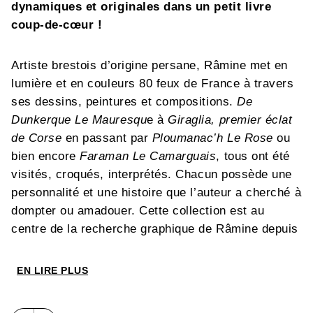
dynamiques et originales dans un petit livre
coup-de-cœur !
Artiste brestois d’origine persane, Râmine met en
lumière et en couleurs 80 feux de France à travers
ses dessins, peintures et compositions.
De
Dunkerque Le Mauresqu
e à
Giraglia, premier éclat
de Corse
en passant par
Ploumanac’h Le Rose
ou
bien encore
Faraman Le Camarguais
, tous ont été
visités, croqués, interprétés. Chacun possède une
personnalité et une histoire que l’auteur a cherché à
dompter ou amadouer. Cette collection est au
centre de la recherche graphique de Râmine depuis
plus de dix ans !
EN LIRE PLUS
Découvrez ceux qu’il aime par-dessus tout, ceux
qui lui ont coûté des heures de travail, mais aussi