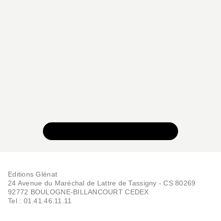
VOIR TOUTE LA COLLECTION
Editions Glénat
24 Avenue du Maréchal de Lattre de Tassigny - CS 80269
92772 BOULOGNE-BILLANCOURT CEDEX
Tel : 01.41.46.11.11