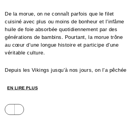
De la morue, on ne connaît parfois que le filet
cuisiné avec plus ou moins de bonheur et l’infâme
huile de foie absorbée quotidiennement par des
générations de bambins. Pourtant, la morue trône
au cœur d’une longue histoire et participe d’une
véritable culture.
Depuis les Vikings jusqu’à nos jours, on l’a pêchée
dans tout l’Atlantique Nord et les circuits de
commercialisation ont très tôt donné lieu à une
EN LIRE PLUS
« mondialisation » avant l’heure. La morue a occupé
une place essentielle dans l’alimentation et la
culture des peuples européens, mais aussi
américains, antillais… En tant que ressource
halieutique, la morue a été victime d’une surpêche
qui a mené, en deux décennies, à sa disparition :