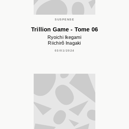
SUSPENSE
Trillion Game - Tome 06
Ryoichi Ikegami
Riichirô Inagaki
03/01/2024