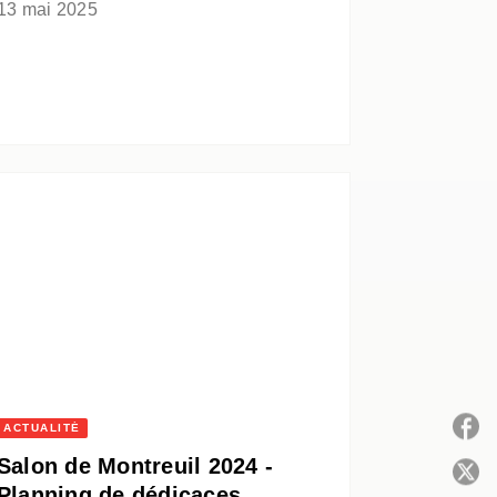
13 mai 2025
ACTUALITÉ
Salon de Montreuil 2024 -
P
Planning de dédicaces