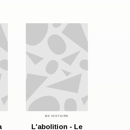
BD HISTOIRE
a
L'abolition - Le