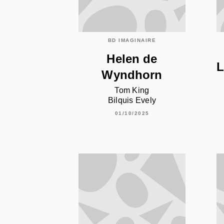
BD IMAGINAIRE
Helen de
L
Wyndhorn
Tom King
Bilquis Evely
01/10/2025