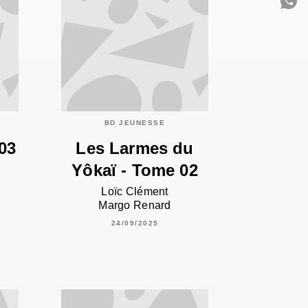
C
BD JEUNESSE
03
Les Larmes du
Yôkaï - Tome 02
Loïc Clément
Margo Renard
24/09/2025