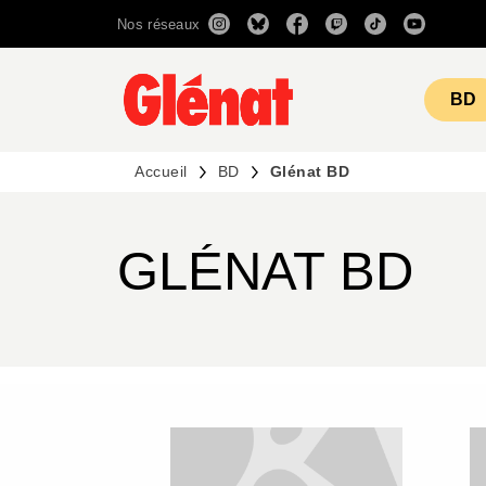
Nos réseaux
MENU
RECHERCHE
CONTENU
BD
Accueil
BD
Glénat BD
GLÉNAT BD