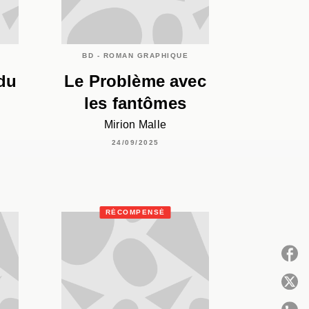
BD - ROMAN GRAPHIQUE
du
Le Problème avec
les fantômes
Mirion Malle
24/09/2025
RÉCOMPENSÉ
P