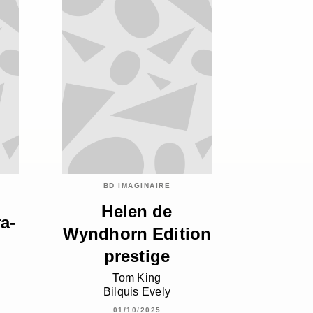
BD IMAGINAIRE
Helen de
a-
Wyndhorn Edition
prestige
Tom King
Bilquis Evely
01/10/2025