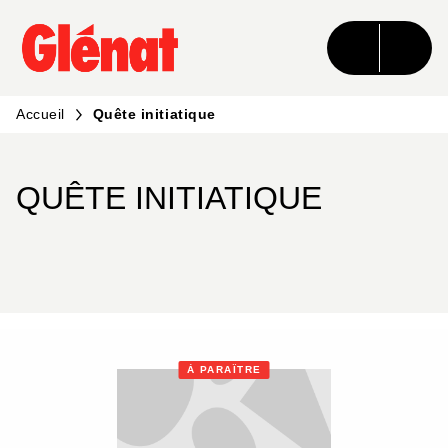
MENU
RECHERCHE
CONTENU
PIED DE PAGE
Accueil
Quête initiatique
QUÊTE INITIATIQUE
À PARAÎTRE