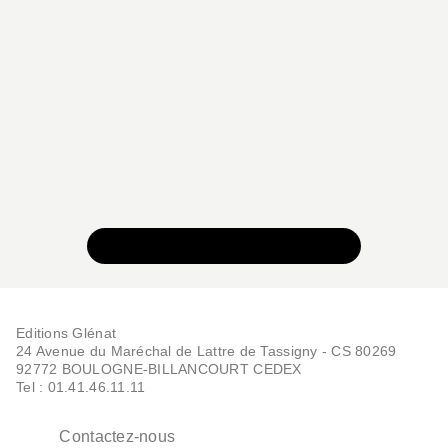
VOIR TOUTE LA COLLECTION
Editions Glénat
24 Avenue du Maréchal de Lattre de Tassigny - CS 80269
92772 BOULOGNE-BILLANCOURT CEDEX
Tel : 01.41.46.11.11
Contactez-nous