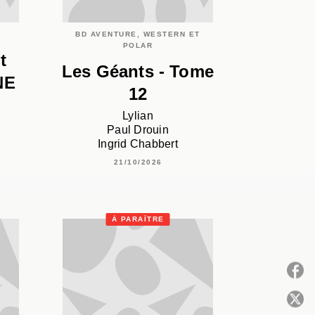
BD AVENTURE, WESTERN ET
POLAR
t
Les Géants - Tome
NE
12
Lylian
Paul Drouin
Ingrid Chabbert
21/10/2026
À PARAÎTRE
P