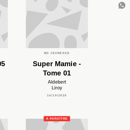
C
BD JEUNESSE
05
Super Mamie -
Tome 01
Aldebert
Liroy
14/10/2026
À PARAÎTRE