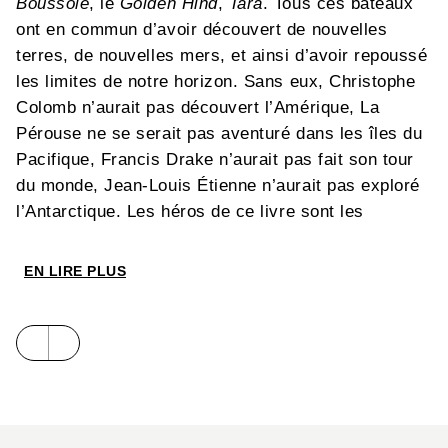
Boussole
, le
Golden Hind
,
Tara
. Tous ces bateaux
ont en commun d’avoir découvert de nouvelles
terres, de nouvelles mers, et ainsi d’avoir repoussé
les limites de notre horizon. Sans eux, Christophe
Colomb n’aurait pas découvert l’Amérique, La
Pérouse ne se serait pas aventuré dans les îles du
Pacifique, Francis Drake n’aurait pas fait son tour
du monde, Jean-Louis Étienne n’aurait pas exploré
l’Antarctique. Les héros de ce livre sont les
bateaux.
EN LIRE PLUS
Navires phéniciens, drakkars, caravelles, galions,
goélettes : à travers une vingtaine de portraits de
bateaux mythiques, Jean-Benoît Héron nous
raconte l’histoire des explorations maritimes. Il
nous emmène à bord des embarcations des grands
explorateurs et nous fait partager la vie de ces